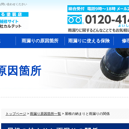
お問い合わせください
識
雨漏りの原因箇所
雨漏りに使える保険
修
原因箇所
トップページ
>
雨漏り原因箇所一覧
> 屋根の納まりと雨漏りの関係