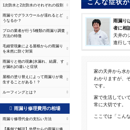
こんな症状が
1次防水と2次防水のそれぞれの役割
雨漏りでグラスウールが濡れるとど
うなるか？
雨漏り
者に相
プロの業者が行う5種類の雨漏り調査
天井の
方法の特徴
進行し
毛細管現象による屋根からの雨漏り
を未然に防ぐ対策
雨漏りと他の現象(水漏れ、結露、す
が漏れ)の違いと症状
家の天井から水
屋根の塗り替えによって雨漏りが発
わかりますが、
生することがある！？
です。
ルーフィングとは？
家で生活してい
常に大切です。
雨漏り修理費用の相場
ここでは「こん
雨漏り修理代金の支払い方法
【事例で解説】外壁からの雨漏り修