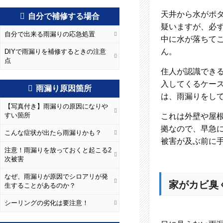
天井から水がポ
自分で補修する場合
疑いますが、必
自分で出来る雨漏りの応急処置
中に水が落ちて
ん。
DIYで雨漏りを補修するときの注意
点
住人が認識でき
入してくるケー
雨漏り原因箇所
は、雨漏りをし
【写真付き】雨漏りの原因になりや
すい箇所
これは外壁や屋
拠なので、早急
こんな症状が出たら雨漏りかも？
被害が及ぶ前に
注意！雨漏りを放っておくと起こる2
次被害
なぜ、雨漏りが原因でシロアリが発
家がカビ臭
生することがあるのか？
シーリングの劣化は要注意！