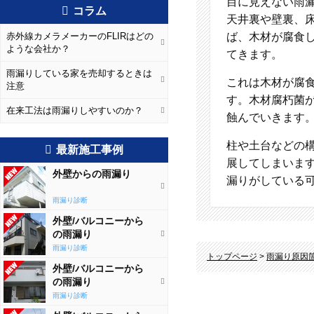
目に見えない雨
コラム
天井裏や壁裏、
赤外線カメラメーカーのFLIRはどの
ば、木材が腐食
ような会社か？
てきます。
雨漏りしている家を売却するときは
これは木材が腐
注意
す。木材腐朽菌
在来工法は雨漏りしやすいのか？
蝕んでいきます
柱や土台などの
最新施工事例
展してしまいま
外壁からの雨漏り
漏りがしている
雨漏り診断
外壁/バルコニーから
の雨漏り
雨漏り診断
トップページ
>
雨漏り原因
外壁/バルコニーから
の雨漏り
雨漏り診断